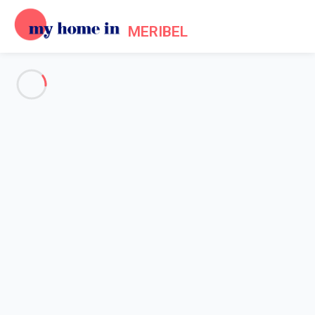
MERIBEL
Vos questions sur le
fonctionnement
du site My Home In Meribel
Général
Propriétaires
Locataires
Accueil
FAQ My Home In Meribel
Comment changer mon mot de passe ?