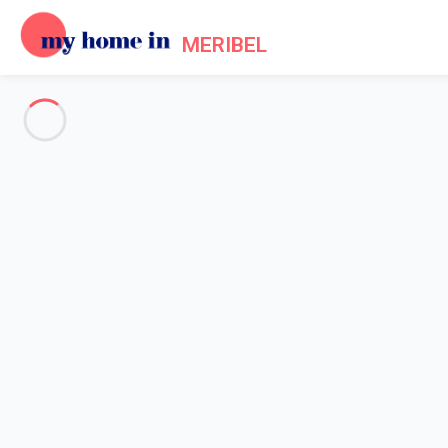
MERIBEL
Voir toutes les photos
Aperçu
Description
Carte
Tarifs et disponibilités
Accueil
Location Méribel Les Allues
Appartement Les Allues
Appartement Les Allues
Studio dans le quartier du Plateau à 80m