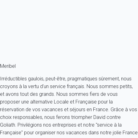
Appartement 2 chambres Les Allues
France - Alpes - Savoie - Meribel - Les Allues
6 personnes - 2 chambres - 1 salle de bain
À partir de
208€
/nuit
Ref : 78742
Fermer
Meribel
Irréductibles gaulois, peut-être, pragmatiques sûrement, nous
croyons à la vertu d'un service français. Nous sommes petits,
et avons tout des grands. Nous sommes fiers de vous
proposer une alternative Locale et Française pour la
réservation de vos vacances et séjours en France. Grâce à vos
choix responsables, nous ferons triompher David contre
Goliath. Privilégions nos entreprises et notre "service à la
Française" pour organiser nos vacances dans notre jolie France