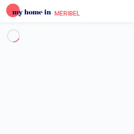
MERIBEL
Voir toutes les photos
Aperçu
Description
Carte
Tarifs et disponibilités
Accueil
Location Méribel Les Allues
Appartement Les Allues
Appartement Les Allues
Au centre de la station, appartement à