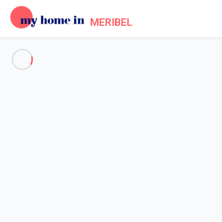
MERIBEL
Voir toutes les photos
Aperçu
Description
Carte
Tarifs et disponibilités
Accueil
Location Méribel Les Allues
Appartement 2 chambres Les Allues
Appartement 2 chambres Les
Allues