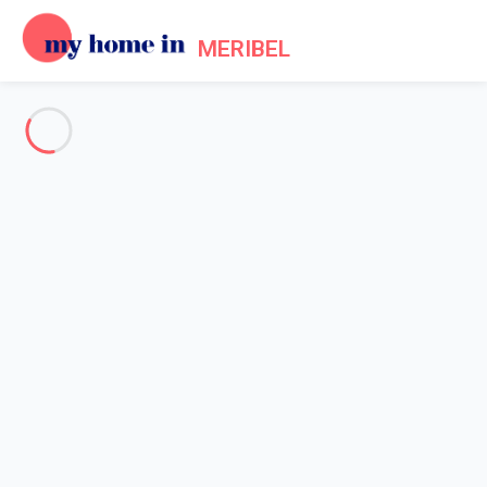
MERIBEL
Voir toutes les photos
Aperçu
Description
Carte
Tarifs et disponibilités
Avis (4)
Accueil
Location Méribel Les Allues
Appartement 5 chambres Les Allues
Appartement 5 chambres Les
Allues