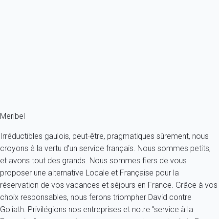
Antarès SIRIUS 301 - Appartement spacieux ski in/ski out
France - Alpes - Savoie - Meribel - Les Allues
8 personnes - 4 chambres - 3 salles de bain
À partir de
995€
/nuit
Ref : 48900
Fermer
Meribel
Irréductibles gaulois, peut-être, pragmatiques sûrement, nous
croyons à la vertu d'un service français. Nous sommes petits,
et avons tout des grands. Nous sommes fiers de vous
proposer une alternative Locale et Française pour la
réservation de vos vacances et séjours en France. Grâce à vos
choix responsables, nous ferons triompher David contre
Goliath. Privilégions nos entreprises et notre "service à la