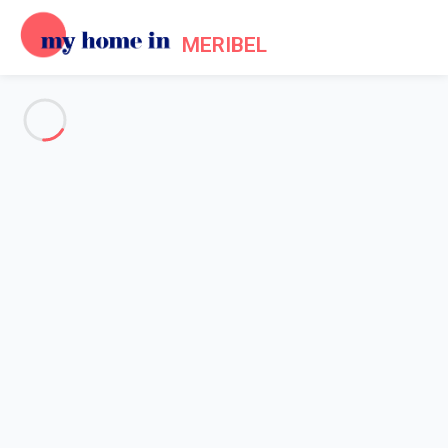
MERIBEL
Voir toutes les photos
Aperçu
Description
Carte
Tarifs et disponibilités
Avis (9)
Accueil
Location Méribel Les Allues
Appartement 3 chambres Les Allues
Appartement 3 chambres Les
Allues