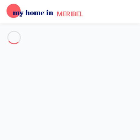
MERIBEL
Voir toutes les photos
Aperçu
Description
Carte
Tarifs et disponibilités
Avis (3)
Accueil
Location Méribel Les Allues
Chalet 6 chambres Les Allues
Chalet 6 chambres Les Allues