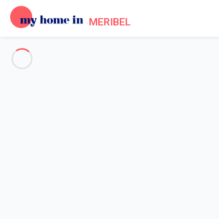
MERIBEL
Voir toutes les photos
Aperçu
Description
Carte
Tarifs et disponibilités
Avis (6)
Accueil
Location Méribel Les Allues
Chalet 8 chambres Les Allues
Chalet 8 chambres Les Allues