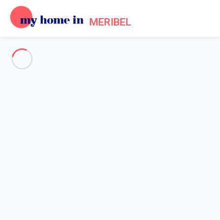
MERIBEL
Tout Méribel
-
Votre recherche
RECHERCHER
Vos filtres
Appliquer
Arrivée